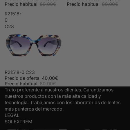
Precio habitual
80,00€
Precio habitual
80,00€
R21518-
0
C23
Oferta
R21518-0 C23
Precio de oferta
40,00€
Precio habitual
80,00€
Trato preferente a nuestros clientes. Garantizamos
nuestros productos con la más alta calidad y
tecnología. Trabajamos con los laboratorios de lentes
más punteros del mercado.
LEGAL
SOLEXTREM