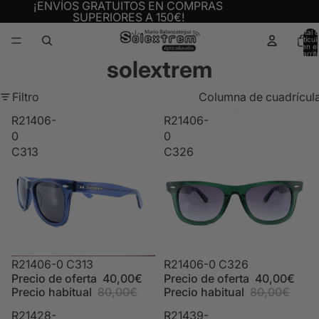
¡ENVÍOS GRATUITOS EN COMPRAS
SUPERIORES A 150€!
Total 
artícul
en el
carrit
solextrem
0
Filtro
Columna de cuadrícul
R21406-
R21406-
0
0
C313
C326
Oferta
R21406-0 C313
Oferta
R21406-0 C326
Precio de oferta
40,00€
Precio de oferta
40,00€
Precio habitual
80,00€
Precio habitual
80,00€
R21428-
R21439-