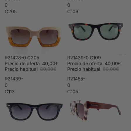
0
0
C205
C109
Oferta
R21428-0 C205
Oferta
R21439-0 C109
Precio de oferta
40,00€
Precio de oferta
40,00€
Precio habitual
80,00€
Precio habitual
80,00€
R21439-
R21455-
0
0
C113
C105