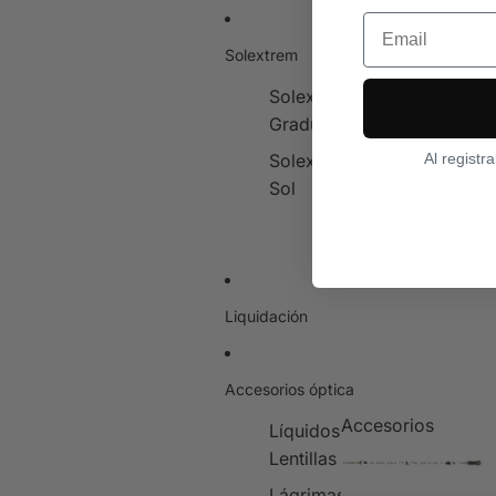
Email
Solextrem
Solextrem
Solextrem
Graduado
Solextrem
Solextrem
Al registr
Sol
Liquidación
Accesorios óptica
Accesorios
Líquidos
Lentillas
Accesorios
Lágrimas