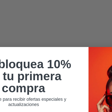
bloquea 10%
 tu primera
Ray-Ban Meta
Ray-Ban
compra
Meta
e para recibir ofertas especiales y
actualizaciones