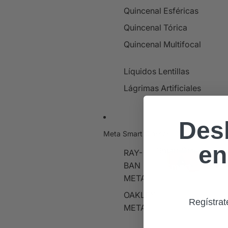
Quincenal Esféricas
Quincenal Tórica
Quincenal Multifocal
Líquidos Lentillas
Lágrimas Artificiales
Des
Meta Smart Glasses
en
Smart Glasses
RAY-
BAN
Smart
Glasses
META
OAKLEY
Regístrat
META