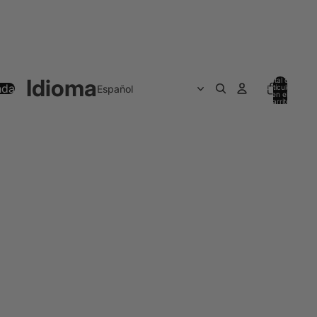
Idioma
Total de
nda
artículos
en el
carrito:
0