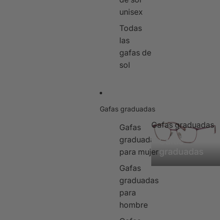
unisex
Todas
las
gafas de
sol
Gafas graduadas
Gafas graduadas
Gafas
graduadas
Gafas
graduadas
para mujer
Gafas
graduadas
para
hombre