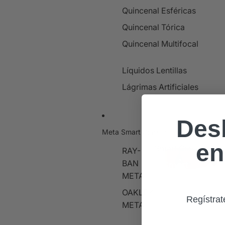
Quincenal Esféricas
Quincenal Tórica
Quincenal Multifocal
Líquidos Lentillas
Lágrimas Artificiales
Des
Meta Smart Glasses
en
Smart Glasses
RAY-
BAN
Smart
Glasses
META
OAKLEY
Regístrat
META