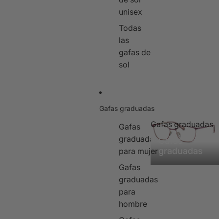
unisex
Todas
las
gafas de
sol
Gafas graduadas
Gafas graduadas
Gafas
graduadas
Gafas
graduadas
para mujer
Gafas
graduadas
para
hombre