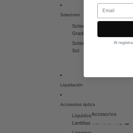
Email
Solextrem
Solextrem
Solextrem
Graduado
Solextrem
Solextrem
Al registr
Sol
Liquidación
Accesorios óptica
Accesorios
Líquidos
Lentillas
Accesorios
Lágrimas