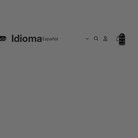
Idioma
Total de
nda
artículos
en el
carrito:
0