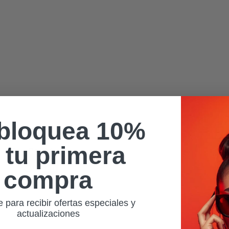
bloquea 10%
 tu primera
Ray-Ban Meta
Ray-Ban
compra
Meta
e para recibir ofertas especiales y
actualizaciones