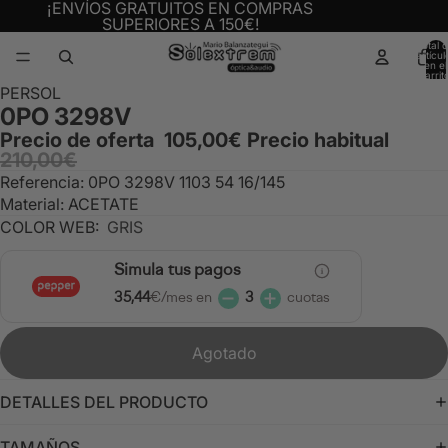
¡ENVÍOS GRATUITOS EN COMPRAS
SUPERIORES A 150€!
Total 
artícul
en el
carrit
0
Abrir
PERSOL
0PO 3298V
imagen
a
Precio de oferta
105,00€
Precio habitual
210,00€
pantalla
completa
Referencia: 0PO 3298V 1103 54 16/145
Material: ACETATE
COLOR WEB:
GRIS
Simula tus pagos
35,44
€/mes en
3
cuotas
Agotado
DETALLES DEL PRODUCTO
TAMAÑOS