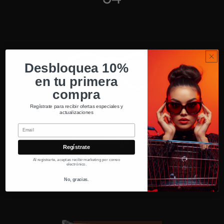
Desbloquea 10%
en tu primera
compra
Regístrate para recibir ofertas especiales y
actualizaciones
Email
Ancho del puente
Regístrate
16
Al registrarte, aceptas recibir marketing por correo
electrónico.
No, gracias.