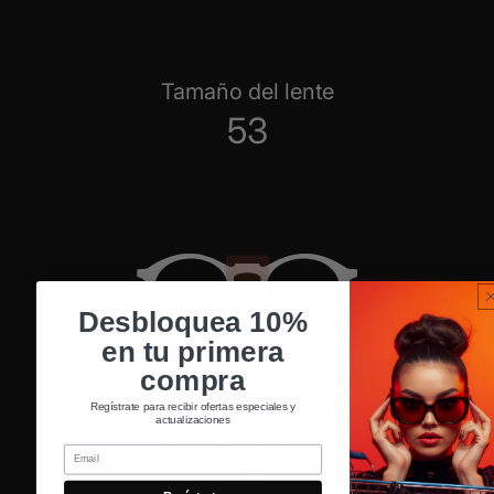
Tamaño del lente
53
Desbloquea 10%
en tu primera
compra
Regístrate para recibir ofertas especiales y
actualizaciones
Ancho del puente
Email
17