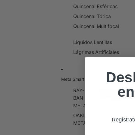
Quincenal Esféricas
Quincenal Tórica
Quincenal Multifocal
Líquidos Lentillas
Lágrimas Artificiales
Des
Meta Smart Glasses
en
Smart Glasses
RAY-
BAN
Smart
Glasses
META
OAKLEY
Regístrat
META