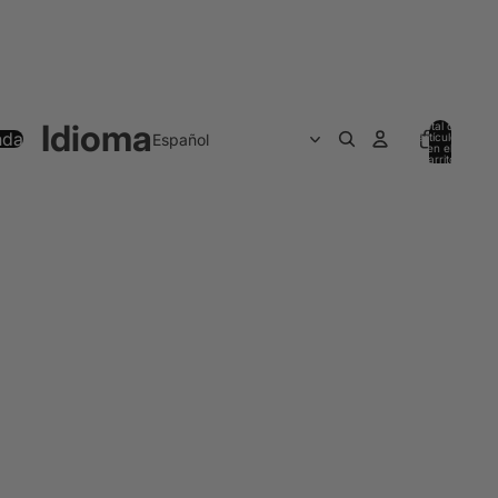
Idioma
Total de
nda
artículos
en el
carrito:
0