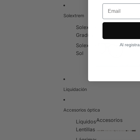
Email
Solextrem
Solextrem
Solextrem
Graduado
Solextrem
Solextrem
Al registr
Sol
Liquidación
Accesorios óptica
Accesorios
Líquidos
Lentillas
Accesorios
Lágrimas