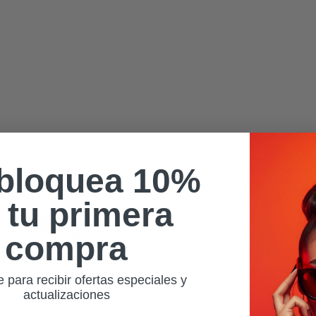
bloquea 10%
 tu primera
Ray-Ban Meta
Ray-Ban
compra
Meta
e para recibir ofertas especiales y
actualizaciones