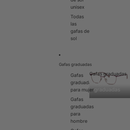
unisex
Todas
las
gafas de
sol
Gafas graduadas
Gafas graduadas
Gafas
graduadas
Gafas
graduadas
para mujer
Gafas
graduadas
para
hombre