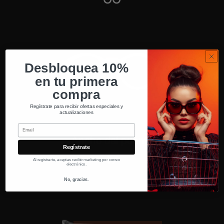
Desbloquea 10%
en tu primera
compra
Regístrate para recibir ofertas especiales y
actualizaciones
Email
Ancho del puente
Regístrate
17
Al registrarte, aceptas recibir marketing por correo
electrónico.
No, gracias.