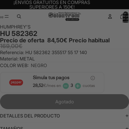
¡ENVÍOS GRATUITOS EN COMPRAS
SUPERIORES A 150€!
Total 
artícul
en el
carrit
0
Abrir
Abrir
Abrir
HUMPHREY'S
HU 582362
imagen
imagen
imagen
a
a
a
Precio de oferta
84,50€
Precio habitual
169,00€
pantalla
pantalla
pantalla
completa
completa
completa
Referencia: HU 582362 355517 55 17 140
Material: METAL
COLOR WEB:
NEGRO
Simula tus pagos
28,52
€/mes en
3
cuotas
Agotado
DETALLES DEL PRODUCTO
TAMAÑOS