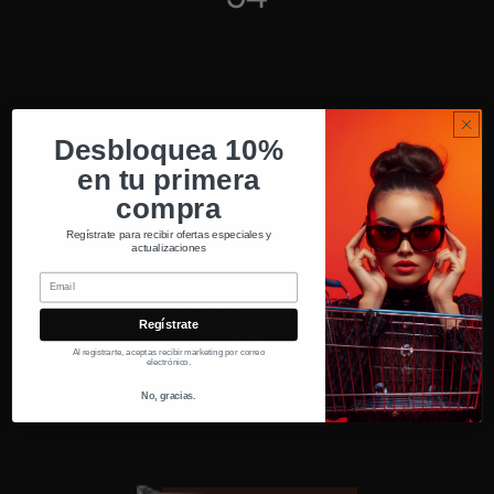
Desbloquea 10%
en tu primera
compra
Regístrate para recibir ofertas especiales y
actualizaciones
Email
Ancho del puente
Regístrate
18
Al registrarte, aceptas recibir marketing por correo
electrónico.
No, gracias.