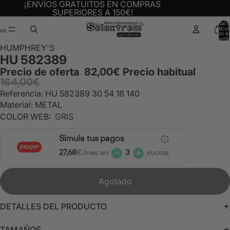
¡ENVÍOS GRATUITOS EN COMPRAS
SUPERIORES A 150€!
Total 
artícul
en el
carrit
0
Abrir
Abrir
Abrir
HUMPHREY'S
HU 582389
imagen
imagen
imagen
a
a
a
Precio de oferta
82,00€
Precio habitual
164,00€
pantalla
pantalla
pantalla
completa
completa
completa
Referencia: HU 582389 30 54 18 140
Material: METAL
COLOR WEB:
GRIS
Simula tus pagos
27,68
€/mes en
3
cuotas
Agotado
DETALLES DEL PRODUCTO
TAMAÑOS