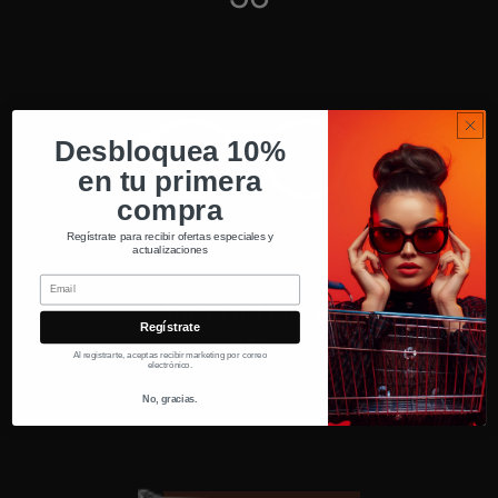
Desbloquea 10%
en tu primera
compra
Regístrate para recibir ofertas especiales y
actualizaciones
Email
Ancho del puente
Regístrate
15
Al registrarte, aceptas recibir marketing por correo
electrónico.
No, gracias.