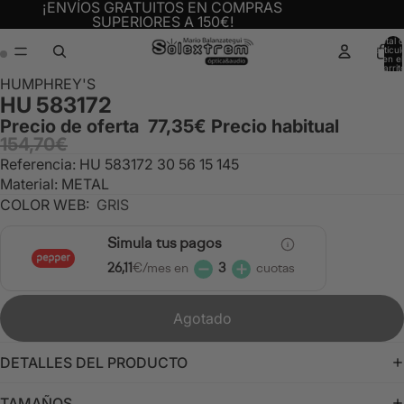
¡ENVÍOS GRATUITOS EN COMPRAS
SUPERIORES A 150€!
Total 
artícul
en el
carrit
0
Abrir
Abrir
HUMPHREY'S
HU 583172
imagen
imagen
a
a
Precio de oferta
77,35€
Precio habitual
154,70€
pantalla
pantalla
completa
completa
Referencia: HU 583172 30 56 15 145
Material: METAL
COLOR WEB:
GRIS
Simula tus pagos
26,11
€/mes en
3
cuotas
Agotado
DETALLES DEL PRODUCTO
TAMAÑOS