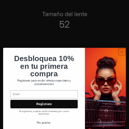
Tamaño del lente
52
Desbloquea 10%
en tu primera
compra
Regístrate para recibir ofertas especiales y
actualizaciones
Email
Regístrate
Ancho del puente
Al registrarte, aceptas recibir marketing por correo
18
electrónico.
No, gracias.