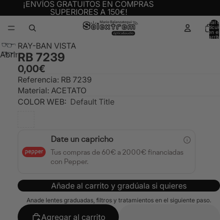
¡ENVÍOS GRATUITOS EN COMPRAS
SUPERIORES A 150€!
Total 
artícul
en el
carrit
0
RAY-BAN VISTA
Abrir
RB 7239
imagen
0,00€
a
Referencia: RB 7239
pantalla
Material: ACETATO
completa
COLOR WEB:
Default Title
Date un capricho
Tus compras de 60€ a 2000€ financiadas
con Pepper.
Añade al carrito y gradúala si quieres
Anade lentes graduadas, filtros y tratamientos en el siguiente paso.
Agregar al carrito