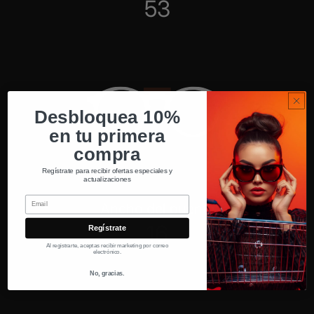
53
Desbloquea 10%
en tu primera
compra
Regístrate para recibir ofertas especiales y
actualizaciones
Email
Ancho del puente
16
Regístrate
Al registrarte, aceptas recibir marketing por correo
electrónico.
No, gracias.