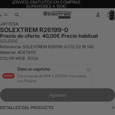
¡ENVÍOS GRATUITOS EN COMPRAS
SUPERIORES A 150€!
Total 
artícul
en el
carrit
0
Abrir
Abrir
JAYTESA
SOLEXTREM R26199-0
imagen
imagen
a
a
Precio de oferta
40,00€
Precio habitual
80,00€
pantalla
pantalla
completa
completa
Referencia: SOLEXTREM R26199-0 C12 53 16 140
Material: ACETATO
COLOR WEB:
ROSA
Date un capricho
Tus compras de 60€ a 2000€ financiadas
con Pepper.
Agotado
DETALLES DEL PRODUCTO